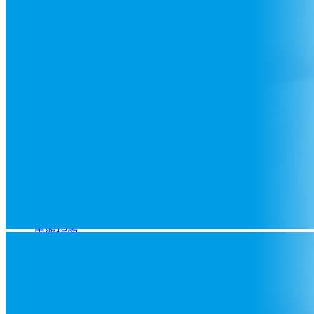
企業(yè)動態(tài)
行業(yè)動態(tài)
媒體報道
政策法規(guī)
產(chǎn)品中心
禽用疫苗
豬用疫苗
科技創(chuàng)新
產(chǎn)學研合作
科研實力
創(chuàng)新成果
技術服務
技術專家
飼養(yǎng)管理
疫病防控
用藥指南
人力資源
人才理念
員工天地
招賢納士
聯(lián)系我們