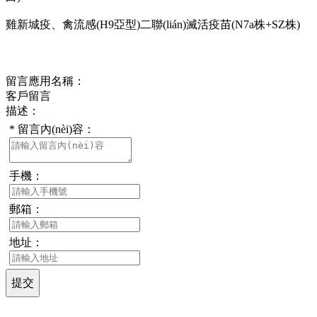
雞新城疫、禽流感(H9亞型)二聯(lián)滅活疫苗(N7a株+SZ株)
在線咨詢
留言應用名稱：
客戶留言
描述：
*
留言內(nèi)容：
手機：
郵箱：
地址：
提交