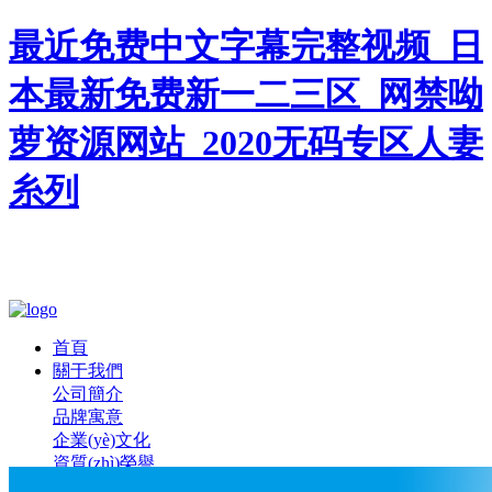
最近免费中文字幕完整视频_日
本最新免费新一二三区_网禁呦
萝资源网站_2020无码专区人妻
糸列
首頁
關于我們
公司簡介
品牌寓意
企業(yè)文化
資質(zhì)榮譽
新聞中心