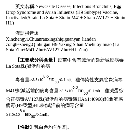
英文名稱:Newcastle Disease, Infectious Bronchitis, Egg
Drop Syndrome and Avian Influenza (H9 Subtype) Vaccine,
Inactivated(Strain La Sota + Strain M41+ Strain AV127 + Strain
HL)
漢語拼音:Ji
Xinchengyi,Chuanranxingzhiqiguanyan,Jiandan
zonghezheng,Qinliugan H9 Yaxing Silian Miehuoyimiao (La
Sota Zhu+M41 Zhu+AV127 Zhu+HL Zhu)
【主要成分與含量】
疫苗中含有滅活的雞新城疫病毒
La Sota株(滅活前的病
8.0
毒含量≥
、雞傳染性支氣管炎病毒
3.5x10
EID
/0.1ml)
50
6.0
M41株(滅活前的病毒含量≥
、雞減蛋綜
3.5x10
EID
/0.1ml)
50
合征病毒AV127株(滅活前的病毒液HA≥1:40960)和禽流感
病毒(H9亞型)HL株(滅活前的病毒含量
8.0
≥
。
3.5x10
EID
/0.1ml)
50
【性狀】
乳白色均勻乳劑。