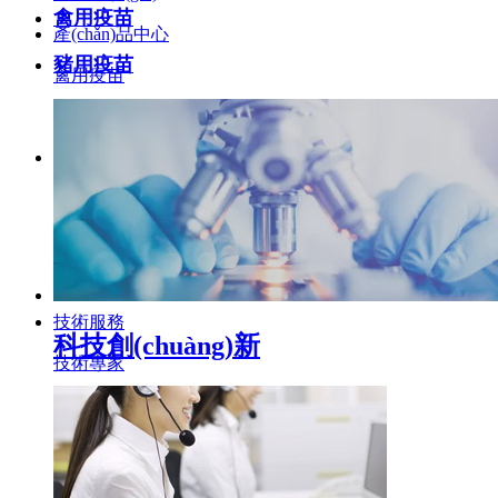
禽用疫苗
產(chǎn)品中心
豬用疫苗
禽用疫苗
豬用疫苗
科技創(chuàng)新
產(chǎn)學研合作
科研實力
創(chuàng)新成果
技術服務
科技創(chuàng)新
技術專家
飼養(yǎng)管理
疫病防控
用藥指南