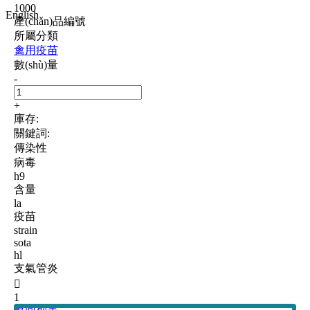
1000
English
產(chǎn)品編號
所屬分類
禽用疫苗
數(shù)量
-
+
庫存:
關鍵詞:
傳染性
病毒
h9
含量
la
疫苗
strain
sota
hl
支氣管炎

1