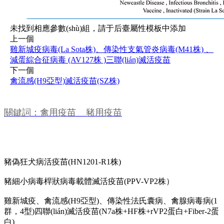
未找到相應參數(shù)組，請于后臺屬性模板中添加
上一個
雞新城疫病毒(La Sota株)、傳染性支氣管炎病毒(M41株) 、
減蛋綜合征病毒 (AV127株 )三聯(lián)滅活疫苗
下一個
禽流感(H9亞型)滅活疫苗(SZ株)
關鍵詞：禽用疫苗 豬用疫苗
相關產(chǎn)品
豬偽狂犬病活疫苗(HN1201-R1株)
豬細小病毒桿狀病毒載體滅活疫苗(PPV-VP2株）
雞新城疫、禽流感(H9亞型)、傳染性法氏囊病、禽腺病毒病(1
群，4型)四聯(lián)滅活疫苗(N7a株+HF株+rVP2蛋白+Fiber-2蛋
白)