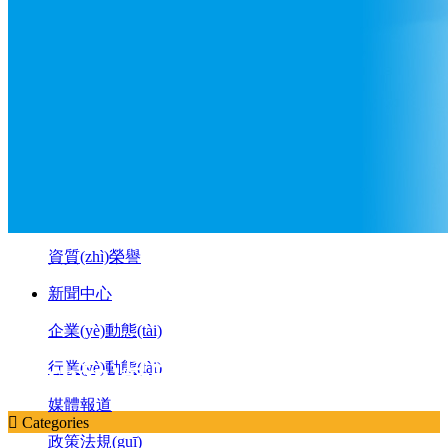
聯(lián)系方式
營銷網(wǎng)絡
在線留言
首頁
關于我們
公司簡介
品牌寓意
企業(yè)文化
資質(zhì)榮譽
新聞中心
企業(yè)動態(tài)
產(chǎn)品中心
行業(yè)動態(tài)
媒體報道

Categories
政策法規(guī)