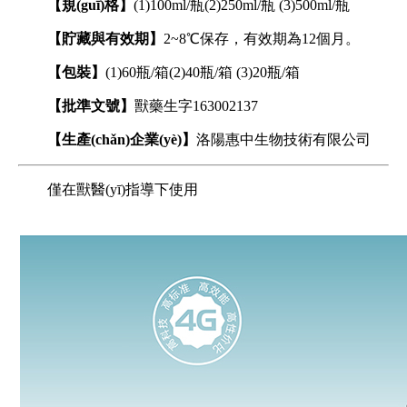
【規(guī)格】
(1)100ml/瓶(2)250ml/瓶 (3)500ml/瓶
【貯藏與有效期】
2~8℃保存，有效期為12個月。
【包裝】
(1)60瓶/箱(2)40瓶/箱 (3)20瓶/箱
【批準文號】
獸藥生字163002137
【生產(chǎn)企業(yè)】
洛陽惠中生物技術有限公司
僅在獸醫(yī)指導下使用