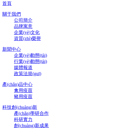
首頁
關于我們
公司簡介
品牌寓意
企業(yè)文化
資質(zhì)榮譽
新聞中心
企業(yè)動態(tài)
行業(yè)動態(tài)
媒體報道
政策法規(guī)
產(chǎn)品中心
禽用疫苗
豬用疫苗
科技創(chuàng)新
產(chǎn)學研合作
科研實力
創(chuàng)新成果