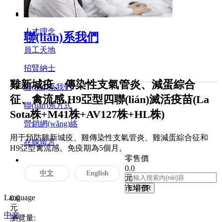
人力資源
人才理念
聯(lián)系我們
員工天地
招賢納士
雞新城疫、傳染性支氣管炎、減蛋綜合
聯(lián)系我們
征、禽流感.H9亞型四聯(lián)滅活疫苗(La
聯(lián)系方式
Sota株+M41株+AV127株+HL株)
營銷網(wǎng)絡
用于預防雞新城疫、雞傳染性支氣管炎、雞減蛋綜合征和
在線留言
H9亞型禽流感。免疫期為5個月。
零售價
0.0
中文
English
元
市場價
Language
0.0
元
中文
瀏覽量: