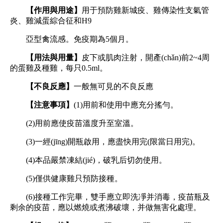
【作用與用途】
用于預防雞新城疫、雞傳染性支氣管
炎、雞減蛋綜合征和H9
亞型禽流感。免疫期為5個月。
【
用法與用量】
皮下或肌肉注射，開產(chǎn)前2~4周
的蛋雞及種雞，每只0.5ml。
【不良反應】
一般無可見的不良反應
【注意事項】
(1)用前和使用中應充分搖勻。
(2)用前應使疫苗溫度升至室溫。
(3)一經(jīng)開瓶啟用，應盡快用完(限當日用完)。
(4)本品嚴禁凍結(jié)，破乳后切勿使用。
(5)僅供健康雞只預防接種。
(6)接種工作完畢，雙手應立即洗凈并消毒，疫苗瓶及
剩余的疫苗，應以燃燒或煮沸破壞，并做無害化處理。