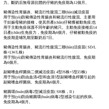
力。斷奶后無母源抗體的仔豬的免疫期為12個月。
豬傳染性胃腸炎、豬流行性腹瀉二聯(lián)滅活疫苗
用于預(yù)防豬傳染性胃腸炎和豬流行性腹瀉。主要用
于妊娠母豬的接種，使其所產(chǎn)仔豬獲被動免疫;也
用于主動免疫保護不同年齡的豬只。主動免疫接種后14
日產(chǎn)生免疫力，免疫期為6個月。仔豬被動免疫的
免疫期是哺乳期至斷奶后7日。
豬傳染性胃腸炎、豬流行性腹瀉二聯(lián)活疫苗( SD/L
株+LW/L株)
用于預(yù)防豬傳染性胃腸炎和豬流行性腹瀉。免疫期
為6個月。
副豬嗜血桿菌病二價滅活疫苗( 4型JS株+5型ZJ株)
用于預(yù)防由血清4型和血清5型副豬嗜血桿菌引起的
副豬嗜血桿菌病。免疫期為6個月。
豬圓環(huán)病毒2型滅活疫苗( SH株，II )
用于預(yù)防由豬圓環(huán)病毒2型感染引起的疾病。
免疫期為4個月。