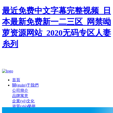
最近免费中文字幕完整视频_日
本最新免费新一二三区_网禁呦
萝资源网站_2020无码专区人妻
糸列
首頁
關(guān)于我們
公司簡介
品牌寓意
企業(yè)文化
資質(zhì)榮譽
新聞中心