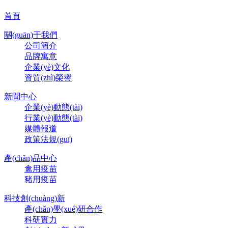
首頁
關(guān)于我們
公司簡介
品牌寓意
企業(yè)文化
資質(zhì)榮譽
新聞中心
企業(yè)動態(tài)
行業(yè)動態(tài)
媒體報道
政策法規(guī)
產(chǎn)品中心
禽用疫苗
豬用疫苗
科技創(chuàng)新
產(chǎn)學(xué)研合作
科研實力