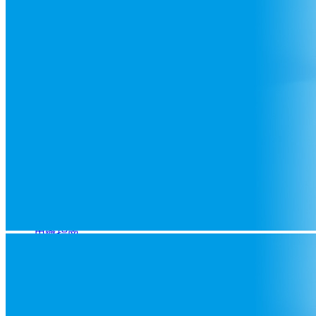
企業(yè)動態(tài)
行業(yè)動態(tài)
媒體報道
政策法規(guī)
產(chǎn)品中心
禽用疫苗
豬用疫苗
科技創(chuàng)新
產(chǎn)學(xué)研合作
科研實力
創(chuàng)新成果
技術(shù)服務(wù)
技術(shù)專家
飼養(yǎng)管理
疫病防控
用藥指南
人力資源
人才理念
員工天地
招賢納士
聯(lián)系我們