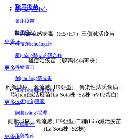
豬用疫苗
產(chǎn)品中心
禽用疫苗
豬用疫苗
重組禽流感病毒（H5+H7）三價滅活疫苗
更多 +
科技創(chuàng)新
產(chǎn)學(xué)研合作
雞痘活疫苗（鵪鶉化弱毒株）
科研實力
更多 +
創(chuàng)新成果
雞新城疫、禽流感( H9亞型)、傳染性法氏囊病三
技術(shù)服務(wù)
聯(lián)滅活疫苗(La Sota株+SZ株+rVP2蛋白)
技術(shù)專家
更多 +
飼養(yǎng)管理
雞新城疫、禽流感( H9亞型)二聯(lián)滅活疫苗
疫病防控
(La Sota株+SZ株)
更多 +
用藥指南