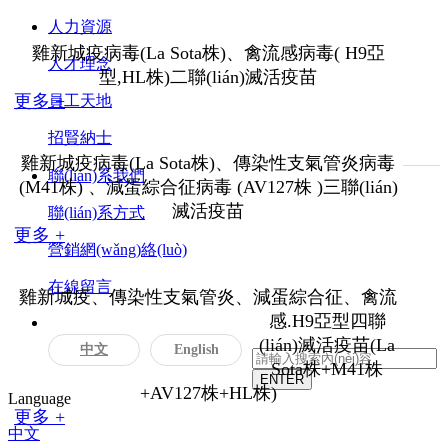
人力資源
雞新城疫病毒(La Sota株)、禽流感病毒( H9亞
人才理念
型,HL株)二聯(lián)滅活疫苗
更多 +
員工天地
招賢納士
雞新城疫病毒(La Sota株)、傳染性支氣管炎病毒
聯(lián)系我們
(M41株) 、減蛋綜合征病毒 (AV127株 )三聯(lián)
滅活疫苗
聯(lián)系方式
更多 +
營銷網(wǎng)絡(luò)
在線留言
雞新城疫、傳染性支氣管炎、減蛋綜合征、禽流
感.H9亞型四聯
(lián)滅活疫苗(La
中文
English
Sota株+M41株
+AV127株+HL株)
Language
更多 +
中文