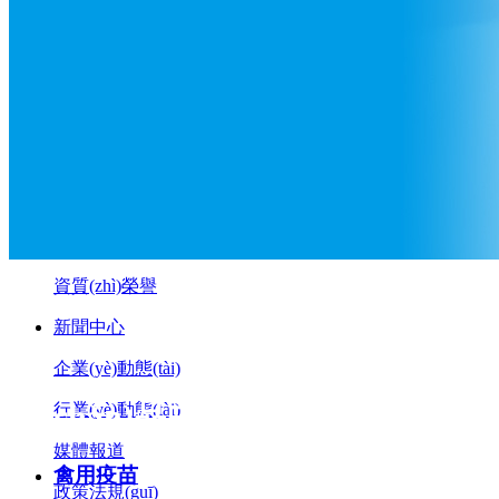
聯(lián)系方式
營銷網(wǎng)絡(luò)
在線留言
首頁
關(guān)于我們
公司簡介
品牌寓意
企業(yè)文化
資質(zhì)榮譽
新聞中心
企業(yè)動態(tài)
產(chǎn)品中心
行業(yè)動態(tài)
媒體報道
禽用疫苗
政策法規(guī)