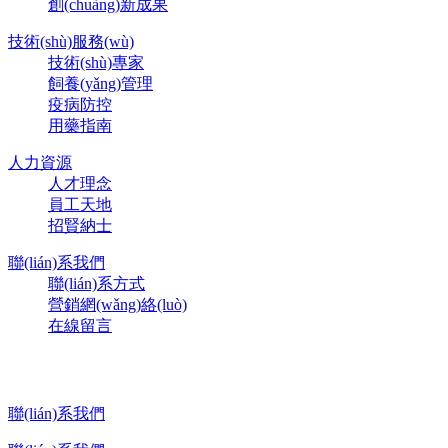
創(chuàng)新成果
技術(shù)服務(wù)
技術(shù)專家
飼養(yǎng)管理
疫病防控
用藥指南
人力資源
人才理念
員工天地
招賢納士
聯(lián)系我們
聯(lián)系方式
營銷網(wǎng)絡(luò)
在線留言
聯(lián)系我們